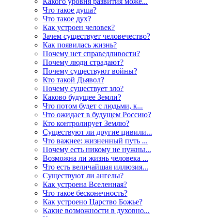
Какого уровня развития може...
Что такое душа?
Что такое дух?
Как устроен человек?
Зачем существует человечество?
Как появилась жизнь?
Почему нет справедливости?
Почему люди страдают?
Почему существуют войны?
Кто такой Дьявол?
Почему существует зло?
Каково будущее Земли?
Что потом будет с людьми, к...
Что ожидает в будущем Россию?
Кто контролирует Землю?
Существуют ли другие цивили...
Что важнее: жизненный путь ...
Почему есть никому не нужны...
Возможна ли жизнь человека ...
Что есть величайшая иллюзия...
Существуют ли ангелы?
Как устроена Вселенная?
Что такое бесконечность?
Как устроено Царство Божье?
Какие возможности в духовно...