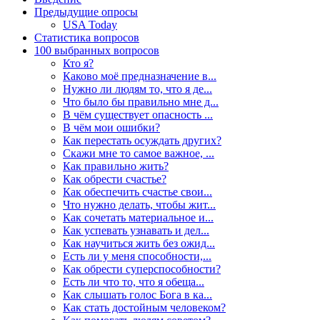
Предыдущие опросы
USA Today
Статистика вопросов
100 выбранных вопросов
Кто я?
Каково моё предназначение в...
Нужно ли людям то, что я де...
Что было бы правильно мне д...
В чём существует опасность ...
В чём мои ошибки?
Как перестать осуждать других?
Скажи мне то самое важное, ...
Как правильно жить?
Как обрести счастье?
Как обеспечить счастье свои...
Что нужно делать, чтобы жит...
Как сочетать материальное и...
Как успевать узнавать и дел...
Как научиться жить без ожид...
Есть ли у меня способности,...
Как обрести суперспособности?
Есть ли что то, что я обеща...
Как слышать голос Бога в ка...
Как стать достойным человеком?