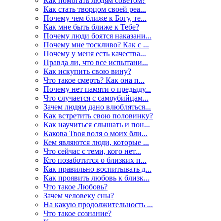
Как помогать людям советом?
Как стать творцом своей реа...
Почему чем ближе к Богу, те...
Как мне быть ближе к Тебе?
Почему люди боятся наказани...
Почему мне тоскливо? Как с ...
Почему у меня есть качества...
Правда ли, что все испытани...
Как искупить свою вину?
Что такое смерть? Как она п...
Почему нет памяти о предыду...
Что случается с самоубийцам...
Зачем людям дано влюбляться...
Как встретить свою половинку?
Как научиться слышать и пон...
Какова Твоя воля о моих бли...
Кем являются люди, которые ...
Что сейчас с теми, кого нет...
Кто позаботится о близких п...
Как правильно воспитывать д...
Как проявить любовь к близк...
Что такое Любовь?
Зачем человеку сны?
На какую продолжительность ...
Что такое сознание?