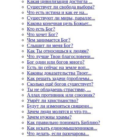
Какая цивилизация достигла ...
Существует ли свобода выбора?
Что есть истина и как ее на...
Существуют ли миры, паралле...
Какова конечная цель Божьег...
Кто есть Бог?
Что хочет Бог?
Чем занимается Бог?
Слышит ли меня Бог?
Как Ты относишься к людям?
Что лучше Твои благословени...
Бог один или богов много?
Есть ли сейчас на земле воп...
Каковы доказательства Твоег...
Как решать задачи (проблемы...
Сколько ещё богов существует?
Ты не обладаешь страстями, ...
Аллах противник или союзник?
Умрёт ли христианство?
Будут ли изменяться священн...
Зачем люди молятся и что-то...
Зачем нужны храмы?
Как правильно понимать Библию?
Как искать единомышленников...
Что делать, если разочарова...