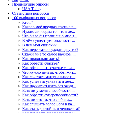
Предыдущие опросы
USA Today
Статистика вопросов
100 выбранных вопросов
Кто я?
Каково моё предназначение в...
Нужно ли людям то, что я де...
Что было бы правильно мне д...
В чём существует опасность ...
В чём мои ошибки?
Как перестать осуждать других?
Скажи мне то самое важное, ...
Как правильно жить?
Как обрести счастье?
Как обеспечить счастье свои...
Что нужно делать, чтобы жит...
Как сочетать материальное и...
Как успевать узнавать и дел...
Как научиться жить без ожид...
Есть ли у меня способности,...
Как обрести суперспособности?
Есть ли что то, что я обеща...
Как слышать голос Бога в ка...
Как стать достойным человеком?