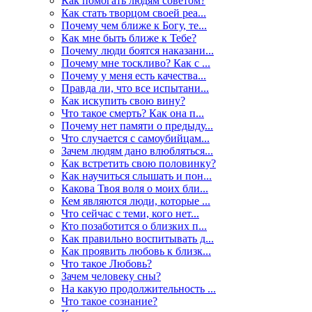
Как помогать людям советом?
Как стать творцом своей реа...
Почему чем ближе к Богу, те...
Как мне быть ближе к Тебе?
Почему люди боятся наказани...
Почему мне тоскливо? Как с ...
Почему у меня есть качества...
Правда ли, что все испытани...
Как искупить свою вину?
Что такое смерть? Как она п...
Почему нет памяти о предыду...
Что случается с самоубийцам...
Зачем людям дано влюбляться...
Как встретить свою половинку?
Как научиться слышать и пон...
Какова Твоя воля о моих бли...
Кем являются люди, которые ...
Что сейчас с теми, кого нет...
Кто позаботится о близких п...
Как правильно воспитывать д...
Как проявить любовь к близк...
Что такое Любовь?
Зачем человеку сны?
На какую продолжительность ...
Что такое сознание?