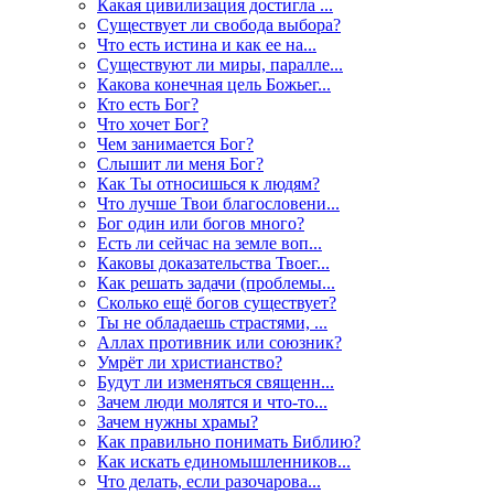
Какая цивилизация достигла ...
Существует ли свобода выбора?
Что есть истина и как ее на...
Существуют ли миры, паралле...
Какова конечная цель Божьег...
Кто есть Бог?
Что хочет Бог?
Чем занимается Бог?
Слышит ли меня Бог?
Как Ты относишься к людям?
Что лучше Твои благословени...
Бог один или богов много?
Есть ли сейчас на земле воп...
Каковы доказательства Твоег...
Как решать задачи (проблемы...
Сколько ещё богов существует?
Ты не обладаешь страстями, ...
Аллах противник или союзник?
Умрёт ли христианство?
Будут ли изменяться священн...
Зачем люди молятся и что-то...
Зачем нужны храмы?
Как правильно понимать Библию?
Как искать единомышленников...
Что делать, если разочарова...