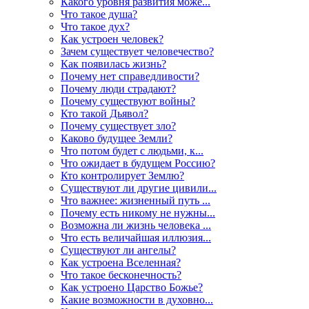
Какого уровня развития може...
Что такое душа?
Что такое дух?
Как устроен человек?
Зачем существует человечество?
Как появилась жизнь?
Почему нет справедливости?
Почему люди страдают?
Почему существуют войны?
Кто такой Дьявол?
Почему существует зло?
Каково будущее Земли?
Что потом будет с людьми, к...
Что ожидает в будущем Россию?
Кто контролирует Землю?
Существуют ли другие цивили...
Что важнее: жизненный путь ...
Почему есть никому не нужны...
Возможна ли жизнь человека ...
Что есть величайшая иллюзия...
Существуют ли ангелы?
Как устроена Вселенная?
Что такое бесконечность?
Как устроено Царство Божье?
Какие возможности в духовно...