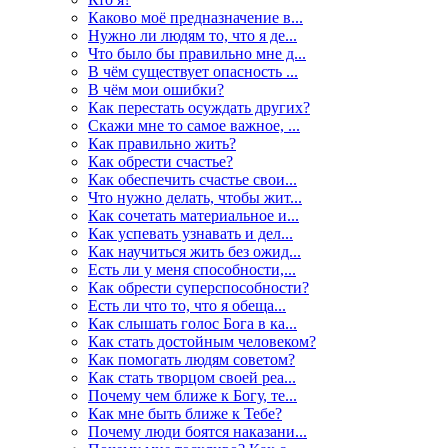
Каково моё предназначение в...
Нужно ли людям то, что я де...
Что было бы правильно мне д...
В чём существует опасность ...
В чём мои ошибки?
Как перестать осуждать других?
Скажи мне то самое важное, ...
Как правильно жить?
Как обрести счастье?
Как обеспечить счастье свои...
Что нужно делать, чтобы жит...
Как сочетать материальное и...
Как успевать узнавать и дел...
Как научиться жить без ожид...
Есть ли у меня способности,...
Как обрести суперспособности?
Есть ли что то, что я обеща...
Как слышать голос Бога в ка...
Как стать достойным человеком?
Как помогать людям советом?
Как стать творцом своей реа...
Почему чем ближе к Богу, те...
Как мне быть ближе к Тебе?
Почему люди боятся наказани...