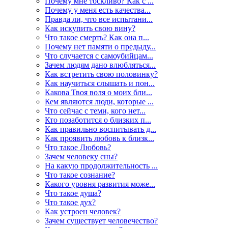
Почему мне тоскливо? Как с ...
Почему у меня есть качества...
Правда ли, что все испытани...
Как искупить свою вину?
Что такое смерть? Как она п...
Почему нет памяти о предыду...
Что случается с самоубийцам...
Зачем людям дано влюбляться...
Как встретить свою половинку?
Как научиться слышать и пон...
Какова Твоя воля о моих бли...
Кем являются люди, которые ...
Что сейчас с теми, кого нет...
Кто позаботится о близких п...
Как правильно воспитывать д...
Как проявить любовь к близк...
Что такое Любовь?
Зачем человеку сны?
На какую продолжительность ...
Что такое сознание?
Какого уровня развития може...
Что такое душа?
Что такое дух?
Как устроен человек?
Зачем существует человечество?