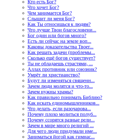
Кто есть Бог?
Что хочет Бог?
Чем занимается Бог?
Слышит ли меня Бог?
Как Ты относишься к людям?
Что лучше Твои благословени...
Бог один или богов много?
Есть ли сейчас на земле воп...
Каковы доказательства Твоег...
Как решать задачи (проблемы...
Сколько ещё богов существует?
Ты не обладаешь страстями, ...
Аллах противник или союзник?
Умрёт ли христианство?
Будут ли изменяться священн...
Зачем люди молятся и что-то...
Зачем нужны храмы?
Как правильно понимать Библию?
Как искать единомышленников...
Что делать, если разочарова...
Почему плохо молиться полуб...
Почему ссорятся разные рели...
Зачем в мире много религий ...
Для чего люди придумали име...
Заниматься йогой как гимнас...