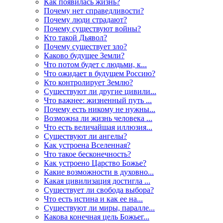
Как появилась жизнь?
Почему нет справедливости?
Почему люди страдают?
Почему существуют войны?
Кто такой Дьявол?
Почему существует зло?
Каково будущее Земли?
Что потом будет с людьми, к...
Что ожидает в будущем Россию?
Кто контролирует Землю?
Существуют ли другие цивили...
Что важнее: жизненный путь ...
Почему есть никому не нужны...
Возможна ли жизнь человека ...
Что есть величайшая иллюзия...
Существуют ли ангелы?
Как устроена Вселенная?
Что такое бесконечность?
Как устроено Царство Божье?
Какие возможности в духовно...
Какая цивилизация достигла ...
Существует ли свобода выбора?
Что есть истина и как ее на...
Существуют ли миры, паралле...
Какова конечная цель Божьег...