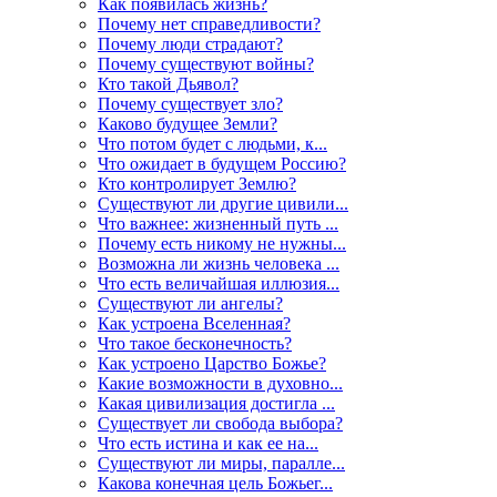
Как появилась жизнь?
Почему нет справедливости?
Почему люди страдают?
Почему существуют войны?
Кто такой Дьявол?
Почему существует зло?
Каково будущее Земли?
Что потом будет с людьми, к...
Что ожидает в будущем Россию?
Кто контролирует Землю?
Существуют ли другие цивили...
Что важнее: жизненный путь ...
Почему есть никому не нужны...
Возможна ли жизнь человека ...
Что есть величайшая иллюзия...
Существуют ли ангелы?
Как устроена Вселенная?
Что такое бесконечность?
Как устроено Царство Божье?
Какие возможности в духовно...
Какая цивилизация достигла ...
Существует ли свобода выбора?
Что есть истина и как ее на...
Существуют ли миры, паралле...
Какова конечная цель Божьег...