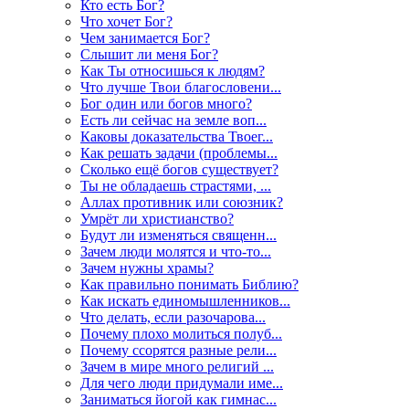
Кто есть Бог?
Что хочет Бог?
Чем занимается Бог?
Слышит ли меня Бог?
Как Ты относишься к людям?
Что лучше Твои благословени...
Бог один или богов много?
Есть ли сейчас на земле воп...
Каковы доказательства Твоег...
Как решать задачи (проблемы...
Сколько ещё богов существует?
Ты не обладаешь страстями, ...
Аллах противник или союзник?
Умрёт ли христианство?
Будут ли изменяться священн...
Зачем люди молятся и что-то...
Зачем нужны храмы?
Как правильно понимать Библию?
Как искать единомышленников...
Что делать, если разочарова...
Почему плохо молиться полуб...
Почему ссорятся разные рели...
Зачем в мире много религий ...
Для чего люди придумали име...
Заниматься йогой как гимнас...