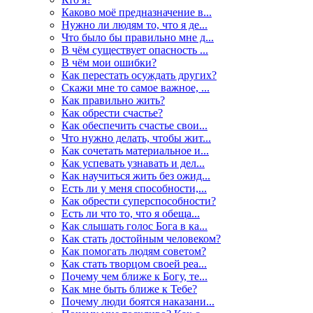
Каково моё предназначение в...
Нужно ли людям то, что я де...
Что было бы правильно мне д...
В чём существует опасность ...
В чём мои ошибки?
Как перестать осуждать других?
Скажи мне то самое важное, ...
Как правильно жить?
Как обрести счастье?
Как обеспечить счастье свои...
Что нужно делать, чтобы жит...
Как сочетать материальное и...
Как успевать узнавать и дел...
Как научиться жить без ожид...
Есть ли у меня способности,...
Как обрести суперспособности?
Есть ли что то, что я обеща...
Как слышать голос Бога в ка...
Как стать достойным человеком?
Как помогать людям советом?
Как стать творцом своей реа...
Почему чем ближе к Богу, те...
Как мне быть ближе к Тебе?
Почему люди боятся наказани...