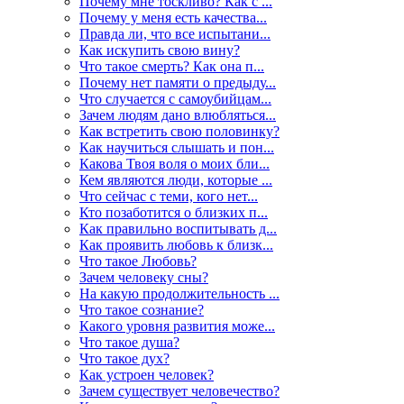
Почему мне тоскливо? Как с ...
Почему у меня есть качества...
Правда ли, что все испытани...
Как искупить свою вину?
Что такое смерть? Как она п...
Почему нет памяти о предыду...
Что случается с самоубийцам...
Зачем людям дано влюбляться...
Как встретить свою половинку?
Как научиться слышать и пон...
Какова Твоя воля о моих бли...
Кем являются люди, которые ...
Что сейчас с теми, кого нет...
Кто позаботится о близких п...
Как правильно воспитывать д...
Как проявить любовь к близк...
Что такое Любовь?
Зачем человеку сны?
На какую продолжительность ...
Что такое сознание?
Какого уровня развития може...
Что такое душа?
Что такое дух?
Как устроен человек?
Зачем существует человечество?